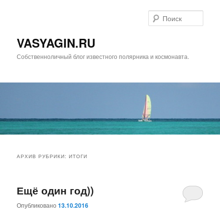
Перейти
Перейти
к
к
Поис
основному
дополнительному
содержимому
содержимому
VASYAGIN.RU
Собственноличный блог известного полярника и космонавта.
Главное
меню
АРХИВ РУБРИКИ:
ИТОГИ
Ещё один год))
Опубликовано
13.10.2016