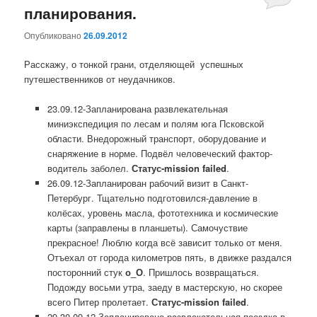
планирования.
Опубликовано
26.09.2012
Расскажу, о тонкой грани, отделяющей успешных
путешественников от неудачников.
23.09.12-Запланирована развлекательная
миниэкспедиция по лесам и полям юга Псковской
области. Внедорожный транспорт, оборудование и
снаряжение в норме. Подвёл человеческий фактор-
водитель заболел.
Статус-mission failed
.
26.09.12-Запланирован рабочий визит в Санкт-
Петербург. Тщательно подготовился-давление в
колёсах, уровень масла, фототехника и космические
карты (заправлены в планшеты). Самочуствие
прекрасное! Люблю когда всё зависит только от меня.
Отъехал от города километров пять, в движке раздался
посторонний стук
о_О
. Пришлось возвращаться.
Подожду восьми утра, заеду в мастерскую, но скорее
всего Питер пролетает.
Статус-mission failed
.
29-30.09.12-Запланирована развлекательная поездка в