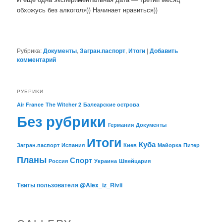
обхожусь без алкоголя)) Начинает нравиться))
Рубрика:
Документы
,
Загран.паспорт
,
Итоги
|
Добавить
комментарий
РУБРИКИ
Air France
The Witcher 2
Балеарские острова
Без рубрики
Германия
Документы
Итоги
Куба
Загран.паспорт
Испания
Киев
Майорка
Питер
Планы
Спорт
Россия
Украина
Швейцария
Твиты пользователя @Alex_iz_Rivii