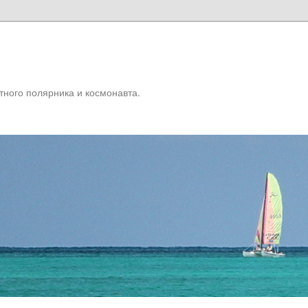
U
тного полярника и космонавта.