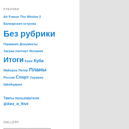
РУБРИКИ
Air France
The Witcher 2
Балеарские острова
Без рубрики
Германия
Документы
Загран.паспорт
Испания
Итоги
Куба
Киев
Планы
Майорка
Питер
Спорт
Россия
Украина
Швейцария
Твиты пользователя
@Alex_iz_Rivii
GALLERY