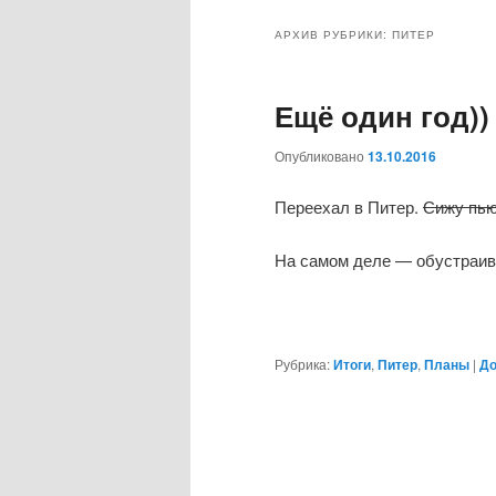
меню
АРХИВ РУБРИКИ:
ПИТЕР
Ещё один год))
Опубликовано
13.10.2016
Переехал в Питер.
Сижу пью
На самом деле — обустраив
Рубрика:
Итоги
,
Питер
,
Планы
|
До